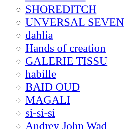
SHOREDITCH
UNVERSAL SEVEN
dahlia
Hands of creation
GALERIE TISSU
habille
BAID OUD
MAGALI
si-si-si
Andrey John Wad