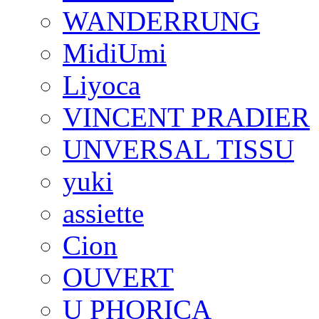
WANDERRUNG
MidiUmi
Liyoca
VINCENT PRADIER
UNVERSAL TISSU
yuki
assiette
Cion
OUVERT
U PHORICA