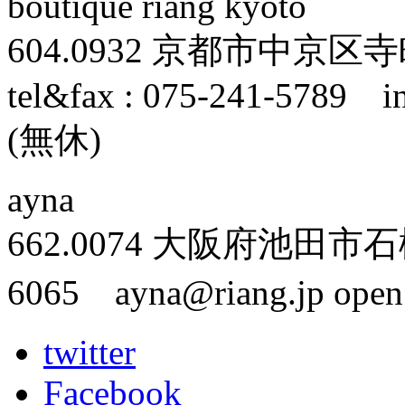
boutique riang kyoto
604.0932 京都市中
tel&fax : 075-241-5789 in
(無休)
ayna
662.0074 大阪府池田市石橋1-2
6065 ayna@riang.jp ope
twitter
Facebook